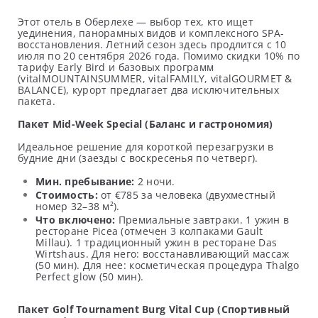
Этот отель в Оберлехе — выбор тех, кто ищет
уединения, панорамных видов и комплексного SPA-
восстановления. Летний сезон здесь продлится с 10
июля по 20 сентября 2026 года. Помимо скидки 10% по
тарифу Early Bird и базовых программ
(vitalMOUNTAINSUMMER, vitalFAMILY, vitalGOURMET &
BALANCE), курорт предлагает два исключительных
пакета.
Пакет Mid-Week Special (Баланс и гастрономия)
Идеальное решение для короткой перезагрузки в
будние дни (заезды с воскресенья по четверг).
Мин. пребывание:
2 ночи.
Стоимость:
от €785 за человека (двухместный
номер 32–38 м²).
Что включено:
Премиальные завтраки. 1 ужин в
ресторане Picea (отмечен 3 колпаками Gault
Millau). 1 традиционный ужин в ресторане Das
Wirtshaus. Для него: восстанавливающий массаж
(50 мин). Для нее: косметическая процедура Thalgo
Perfect glow (50 мин).
Пакет Golf Tournament Burg Vital Cup (Спортивный