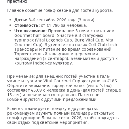
престиж)
Главное событие гольф-сезона для гостей курорта.
Даты:
3–6 сентября 2026 года (3 ночи).
Стоимость:
от €1 780 за человека.
Что включено:
Проживание 3 ночи с питанием
Gourmet half-board. Участие в 3 статусных
турнирах (Vital Legends Cup, Burg Vital Cup, Vital
Gourmet Cup). 3 green fee на полях Golf Club Lech.
Трансферы и питание во время соревнований.
Торжественный гала-ужин и церемония
награждения (5 сентября). Безлимитный доступ к
крытому indoor-симулятору.
Примечание: для внешних гостей участие в гала-
ужине и турнире Vital Gourmet Cup доступно за €185.
Обратите внимание: городской налог (visitor’s tax)
составляет €5,09 с человека в день (для гостей старше
15 лет) и оплачивается отдельно. Пакеты не
комбинируются с другими предложениями.
Если вы планируете поездку в другие даты,
рекомендуем изучить полный календарь открытых
гольф-турниров Леха на сезон 2026, чтобы подгадать
свой отдых под светские мероприятия.