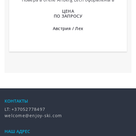
индивидуальном стиле с высококлассными
материалами....
ЦЕНА
ПО ЗАПРОСУ
Австрия / Лех
КОНТАКТЫ
LT:
+37052778497
welcome@enjoy-ski.com
НАШ АДРЕС