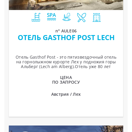
n° AULE06
ОТЕЛЬ GASTHOF POST LECH
Отель Gasthof Post - это пятизвездочный отель
на горнолыжном курорте Лех у подножия горы
Альберг (Lech am Alberg).Отель уже 80 лет
принадлежит одной и той же семье и 40 лет...
ЦЕНА
ПО ЗАПРОСУ
Австрия / Лех