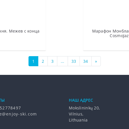
ухня. Межев с конца
Марафон Монблан
CosmoJaz
1
2
3
...
33
34
»
ТЫ
НАШ АДРЕС
52778497
Mokslininkų 20,
e@enjoy-ski.com
Vilnius,
Lithuania