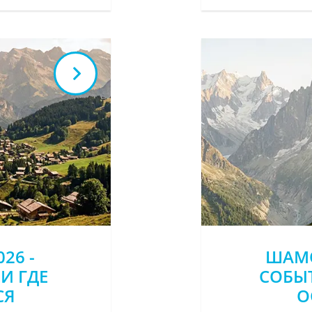
26 -
ШАМО
И ГДЕ
СОБЫТ
СЯ
О