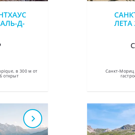
ЕНТХАУС
САНК
АЛЬ-Д-
ЛЕТА
Р
pique, в 300 м от
Санкт-Мориц 
26 открыт
гастро