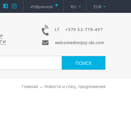
Избранное
RU
EUR
LT
+370 52-778-497
И
УГИ
welcome@enjoy-ski.com
ПОИСК
Главная
Новости и спец. предложения