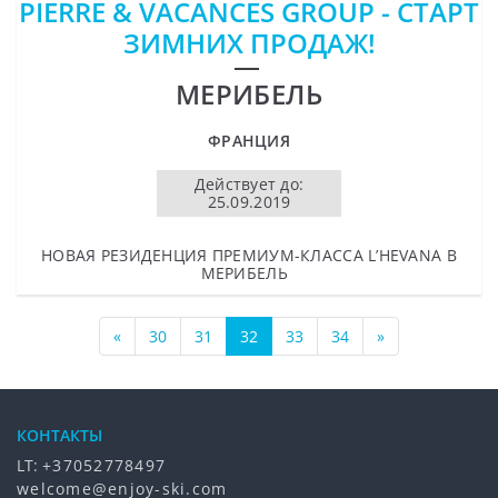
PIERRE & VACANCES GROUP - СТАРТ
ЗИМНИХ ПРОДАЖ!
МЕРИБЕЛЬ
ФРАНЦИЯ
Действует до:
25.09.2019
НОВАЯ РЕЗИДЕНЦИЯ ПРЕМИУМ-КЛАССА L’HEVANA В
МЕРИБЕЛЬ
«
30
31
32
33
34
»
КОНТАКТЫ
LT:
+37052778497
welcome@enjoy-ski.com