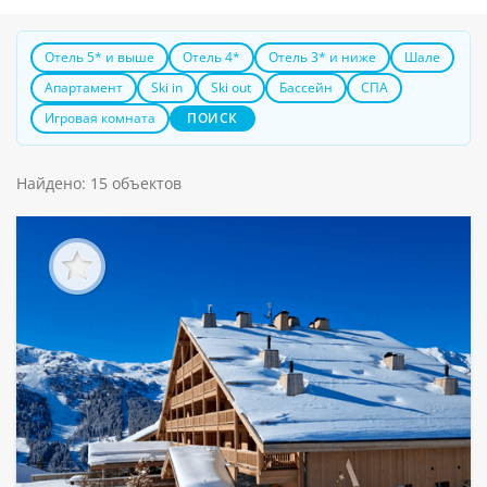
Отель 5* и выше
Отель 4*
Отель 3* и ниже
Шале
Апартамент
Ski in
Ski out
Бассейн
СПА
Игровая комната
ПОИСК
Найдено: 15 объектов