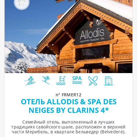
n° FRMER12
ОТЕЛЬ ALLODIS & SPA DES
NEIGES BY CLARINS 4*
Семейный отель, выполненный в лучших
традициях савойского шале, pасположен в верхней
части Мерибель, в квартале Бельведер (Belvedere),
с прямым доступом к горнолыжным трассам...