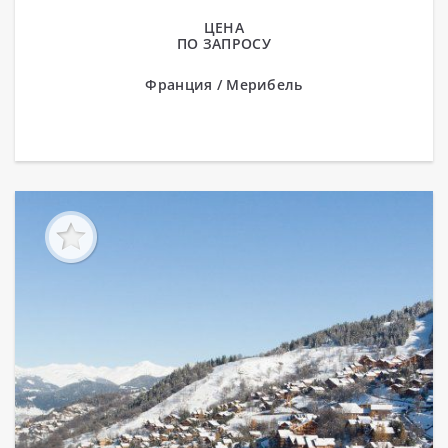
экологическая зона, передвижения на
автомобиле...
ЦЕНА
ПО ЗАПРОСУ
Франция / Мерибель