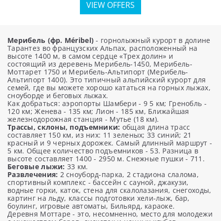
VIEW OFFERS
Мерибель (фр. Méribel)
- горнолыжный курорт в долине
Тарантез во французских Альпах, расположенный на
высоте 1400 м, в самом сердце «Трех долин» и
состоящий из деревень Мерибель-1450, Мерибель-
Моттарет 1750 и Мерибель-Альтипорт (Мерибель-
Альтипорт 1400). Это типичный альпийский курорт для
семей, где вы можете хорошо кататься на горных лыжах,
сноуборде и беговых лыжах.
Как добраться: аэропорты Шамбери - 9 5 км; Гренобль -
120 км; Женева - 135 км; Лион - 185 км, Ближайшая
железнодорожная станция - Мутье (18 км).
Трассы, склоны, подъемники:
общая длина трасс
составляет 150 км, из них: 11 зеленых; 33 синий; 21
красный и 9 черных дорожек. Самый длинный маршрут -
5 км. Общее количество подъемников - 53. Разница в
высоте составляет 1400 - 2950 м. Снежные пушки - 711.
Беговые лыжи:
33 км.
Развлечения:
2 сноуборд-парка, 2 стадиона слалома,
спортивный комплекс - бассейн с сауной, джакузи,
водные горки, каток, стена для скалолазания, снегоходы,
картинг на льду, классы подготовки хели-лыж, бар,
боулинг, игровые автоматы, Бильярд, караоке.
Деревня Моттаре - это, несомненно, место для молодежи