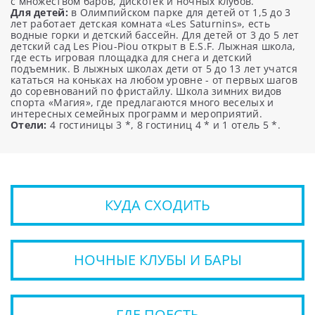
с множеством баров, дискотек и ночных клубов.
Для детей:
в Олимпийском парке для детей от 1,5 до 3
лет работает детская комната «Les Saturnins», есть
водные горки и детский бассейн. Для детей от 3 до 5 лет
детский сад Les Piou-Piou открыт в E.S.F. Лыжная школа,
где есть игровая площадка для снега и детский
подъемник. В лыжных школах дети от 5 до 13 лет учатся
кататься на коньках на любом уровне - от первых шагов
до соревнований по фристайлу. Школа зимних видов
спорта «Магия», где предлагаются много веселых и
интересных семейных программ и мероприятий.
Отели:
4 гостиницы 3 *, 8 гостиниц 4 * и 1 отель 5 *.
КУДА СХОДИТЬ
НОЧНЫЕ КЛУБЫ И БАРЫ
ГДЕ ПОЕСТЬ