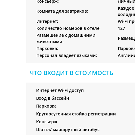
Консьерж:
Личный 
Каждое 
Комната для завтраков:
холодны
Интернет:
Wi-Fi п
Количество номеров в отеле:
127
Размещение с домашними
Размеще
животными:
Парковка:
Парковк
Персонал владеет языками:
Английс
ЧТО ВХОДИТ В СТОИМОСТЬ
Интернет Wi-Fi доступ
Вход в бассейн
Парковка
Круглосуточная стойка регистрации
Консьерж
Шаттл/ маршрутный автобус