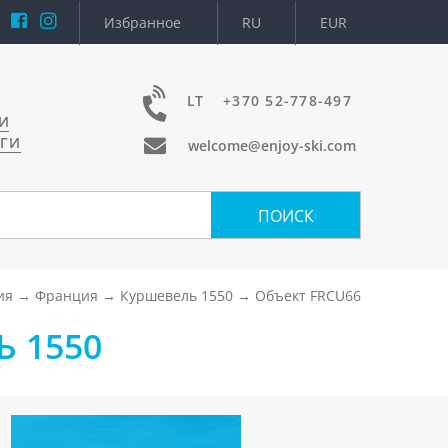
Избранное
RU
EUR
LT
+370 52-778-497
И
УГИ
welcome@enjoy-ski.com
ПОИСК
ия
Франция
Куршевель 1550
Объект FRCU66
Ь 1550