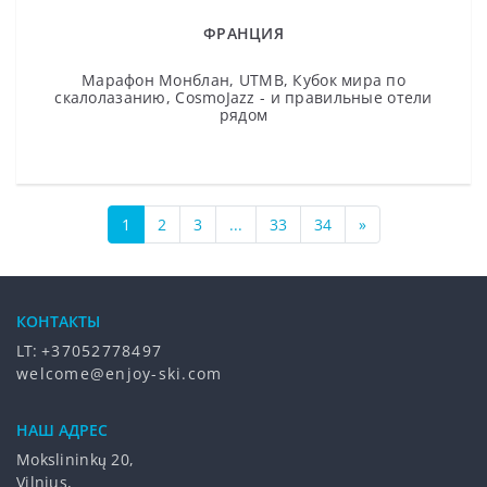
ФРАНЦИЯ
Марафон Монблан, UTMB, Кубок мира по
скалолазанию, CosmoJazz - и правильные отели
рядом
1
2
3
...
33
34
»
КОНТАКТЫ
LT:
+37052778497
welcome@enjoy-ski.com
НАШ АДРЕС
Mokslininkų 20,
Vilnius,