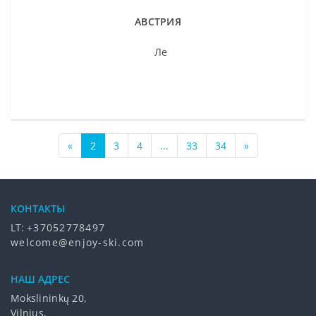
АВСТРИЯ
Ле
«
2
3
4
...
33
34
»
КОНТАКТЫ
LT:
+37052778497
welcome@enjoy-ski.com
НАШ АДРЕС
Mokslininkų 20,
Vilnius,