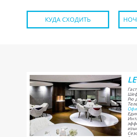
КУДА СХОДИТЬ
НОЧ
LE
Гас
Шеф
Рю 
Теле
Офи
Еди
Инт
эфф
изы
Сезо