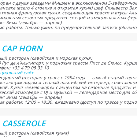
торан с двумя звёздами Мишлен в эксклюзивном 5-звёздочном
ановке (всего 4 столика и открытая кухня) шеф Сильвестр Вах
ативная французская кухня, соединяющая краски и вкусы Аль
миальных сезонных продуктов, специй и эмоциональных фир
н: Зима (декабрь — апрель)
я работы: Только ужин, по предварительной записи (обычно 1
 CAP HORN
ый ресторан (савойская и морская кухня)
9 Рут де л’Альтипорт, у подножия трассы Пист де Сюисс, Кур
фон: +33 4 79 08 33 10
циальный сайт
ендарный ресторан у трасс с 1954 года — самый старый горн
рясающим видом и тёплый альпийский интерьер, сочетающий
мой. Кухня «земля-море» с акцентом на сезонные продукты и
еской атмосфере с DJ и музыкой — легендарное место для об
н: Зима (декабрь — апрель)
я работы: 12:00 – 18:30, ежедневно (доступ по трассе у подн
 CASSEROLE
ый ресторан (савойская кухня)