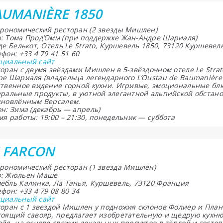
AUMANIÈRE 1850
трономический ресторан (2 звезды Мишлен)
: Тома Прод’Омм (при поддержке Жан-Андре Шариаля)
де Белькот, Отель Le Strato, Куршевель 1850, 73120 Куршеве
фон: +33 4 79 41 51 60
циальный сайт
торан с двумя звёздами Мишлен в 5-звёздочном отеле Le Str
ре Шариаля (владельца легендарного L’Oustau de Baumanière 
ственное видение горной кухни. Игривые, эмоциональные бл
уральные продукты, в уютной элегантной альпийской обстан
хновлённым Версалем.
н: Зима (декабрь — апрель)
я работы: 19:00 – 21:30, понедельник — суббота
E FARCON
трономический ресторан (1 звезда Мишлен)
: Жюльен Маше
ёбль Калинка, Ла Танья, Куршевель, 73120 Франция
фон: +33 4 79 08 80 34
циальный сайт
торан с 1 звездой Мишлен у подножия склонов Фолиер и Пла
тоящий савояр, предлагает изобретательную и щедрую кухню
ойя, на основе свежих локальных продуктов в тёплой и госте