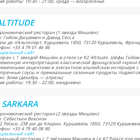
я работы: 19:30 – 21:00, среда — воскресенье
ALTITUDE
трономический ресторан (1 звезда Мишлен)
: Гийом Дюшемен и Давид Сесса
 рю де л’Альтипорт, Куршевель 1850, 73120 Куршевель, Фран
фон: +33 4 79 01 46 46
циальный сайт
торан с 1 звездой Мишлен в отеле Le K2 Altitude. Шефы Гий
ременную интерпретацию классической французской «кухни 
ременными акцентами в элегантном альпийском интерьере с 
упречные соусы и премиальные сезонные продукты подаются
н: Зима (декабрь — апрель)
я работы: 19:30 – 22:00, ежедневно
 SARKARA
трономический ресторан (2 звезды Мишлен)
: Себастьен Воксион
2 Palace, 238 рю де Кларин, Куршевель 1850, 73120 Куршеве
фон: +33 4 79 40 08 80
циальный сайт
кальный ресторан с 2 звёздами Мишлен в Le K2 Palace под р