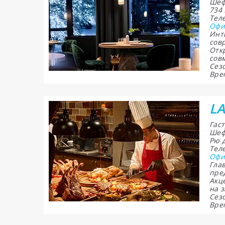
Шеф
734
Теле
Офи
Инт
сов
Отк
сов
Сезо
Врем
LA
Гас
Шеф
Рю 
Теле
Офи
Гла
пре
Акц
на з
Сезо
Врем