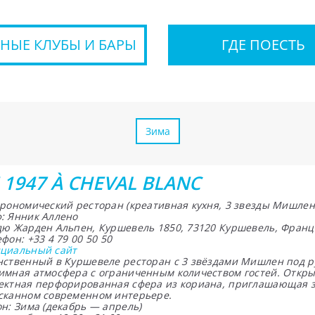
НЫЕ КЛУБЫ И БАРЫ
ГДЕ ПОЕСТЬ
Зима
 1947 À CHEVAL BLANC
трономический ресторан (креативная кухня, 3 звезды Мишлен
: Янник Аллено
дю Жарден Альпен, Куршевель 1850, 73120 Куршевель, Франц
фон: +33 4 79 00 50 50
циальный сайт
нственный в Куршевеле ресторан с 3 звёздами Мишлен под р
имная атмосфера с ограниченным количеством гостей. Открыт
ектная перфорированная сфера из кориана, приглашающая з
сканном современном интерьере.
н: Зима (декабрь — апрель)