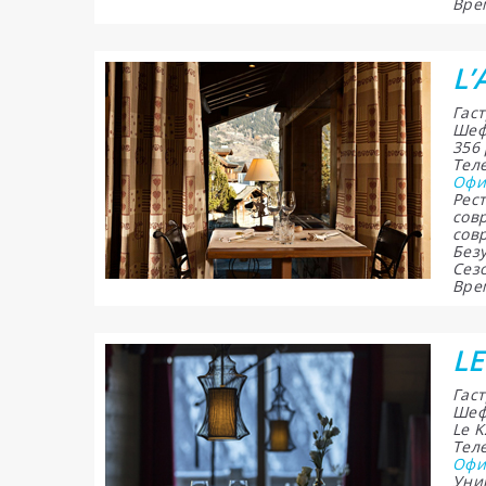
Врем
L’
Гас
Шеф
356
Теле
Офи
Рес
сов
сов
Без
Сезо
Врем
LE
Гас
Шеф
Le K
Теле
Офи
Уни