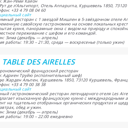
: Жан-Реми Кайон
 Рут де л’Альтипорт, Отель Annapurna, Куршевель 1850, 7312
фон: +33 4 79 08 04 60
циальный сайт
имный ресторан с 1 звездой Мишлен в 5-звёздочном отеле A
ременную савойскую гастрономию на основе локальных крест
рытая кухня, панорамные окна с видом на природу и спокой
местное переживание с шефом и его командой.
н: Зима (декабрь — апрель)
я работы: 19:30 – 21:30, среда — воскресенье (только ужин)
 TABLE DES AIRELLES
трономический французский ресторан
: Адриен Труйю (исполнительный шеф)
дю Жарден Альпен, Куршевель 1850, 73120 Куршевель, Франц
фон: +33 4 79 00 38 38
циальный сайт
вный гастрономический ресторан легендарного отеля Les Air
длагает изысканную французскую кухню с международными ак
ент на тщательно отобранных органических продуктах и щед
автрак, обед и ужин.
н: Зима (декабрь — апрель)
я работы: 19:00 – 22:00 ежедневно