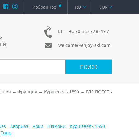
Избранное
RU
EUR
LT
+370 52-778-497
И
УГИ
welcome@enjoy-ski.com
ПОИСК
ления
Франция
Куршевель 1850
ГДЕ ПОЕСТЬ
Юэз
Авориаз
Арки
Шамони
Куршевель 1550
Тинь