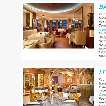
B
Гас
Шеф
Рут 
Теле
Офи
Рес
Анд
чув
нат
вдо
Сезо
Врем
L
Гас
Шеф
Имм
Теле
Офи
Рес
нас
Сав