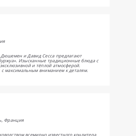
ция
ом Дюшемен и Давид Сесса предлагают
буржуа». Изысканные традиционные блюда с
эксклюзивной и тёплой атмосферой.
 с максимальным вниманием к деталям.
ль, Франция
уководством всемирно известного кондитера