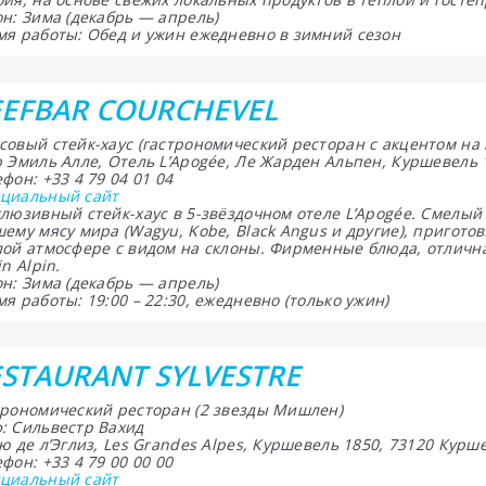
н: Зима (декабрь — апрель)
мя работы: Обед и ужин ежедневно в зимний сезон
EEFBAR COURCHEVEL
совый стейк-хаус (гастрономический ресторан с акцентом на 
ю Эмиль Алле, Отель L’Apogée, Ле Жарден Альпен, Куршевель
фон: +33 4 79 04 01 04
циальный сайт
клюзивный стейк-хаус в 5-звёздочном отеле L’Apogée. Смелы
шему мясу мира (Wagyu, Kobe, Black Angus и другие), пригот
лой атмосфере с видом на склоны. Фирменные блюда, отлична
in Alpin.
н: Зима (декабрь — апрель)
я работы: 19:00 – 22:30, ежедневно (только ужин)
STAURANT SYLVESTRE
трономический ресторан (2 звезды Мишлен)
: Сильвестр Вахид
ю де л’Эглиз, Les Grandes Alpes, Куршевель 1850, 73120 Кур
фон: +33 4 79 00 00 00
циальный сайт