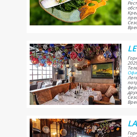
Рес
обст
Кре
пре
Сезо
Врем
LE
Горн
202
Теле
Офи
Лег
пот
фер
друж
Сезо
Врем
LA
Горн