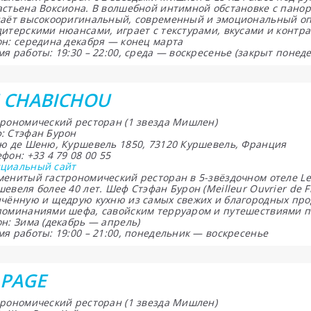
астьена Воксиона. В волшебной интимной обстановке с пано
даёт высокооригинальный, современный и эмоциональный опыт
дитерскими нюансами, играет с текстурами, вкусами и контра
он: середина декабря — конец марта
я работы: 19:30 – 22:00, среда — воскресенье (закрыт понед
E CHABICHOU
трономический ресторан (1 звезда Мишлен)
: Стэфан Бурон
Рю де Шеню, Куршевель 1850, 73120 Куршевель, Франция
фон: +33 4 79 08 00 55
циальный сайт
менитый гастрономический ресторан в 5-звёздочном отеле L
евеля более 40 лет. Шеф Стэфан Бурон (Meilleur Ouvrier de 
нчённую и щедрую кухню из самых свежих и благородных про
поминаниями шефа, савойским терруаром и путешествиями п
н: Зима (декабрь — апрель)
я работы: 19:00 – 21:00, понедельник — воскресенье
LPAGE
трономический ресторан (1 звезда Мишлен)