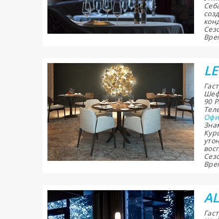
Себ
соз
кон
Сез
Врем
L
Гас
Шеф
90 
Теле
Офи
Зна
Курш
уто
вос
Сезо
Врем
A
Гас