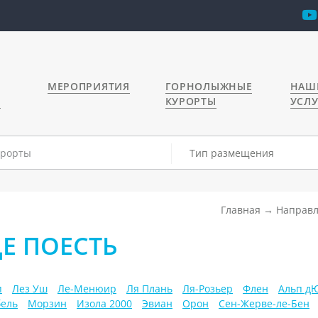
МЕРОПРИЯТИЯ
ГОРНОЛЫЖНЫЕ
НАШ
Я
КУРОРТЫ
УСЛ
Тип размещения
Главная
Направ
ДЕ ПОЕСТЬ
п
Лез Уш
Ле-Менюир
Ля Плань
Ля-Розьер
Флен
Альп д
ель
Морзин
Изола 2000
Эвиан
Орон
Сен-Жерве-ле-Бен