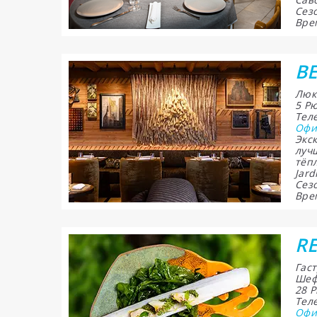
Сезо
Вре
B
Люк
5 Р
Теле
Офи
Экс
луч
тёп
Jard
Сезо
Врем
RE
Гас
Шеф
28 Р
Теле
Офи