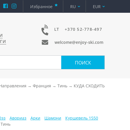
Избранное
RU
EUR
LT
+370 52-778-497
И
УГИ
welcome@enjoy-ski.com
ПОИСК
Направления
Франция
Тинь
КУДА СХОДИТЬ
Юэз
Авориаз
Арки
Шамони
Куршевель 1550
Тинь