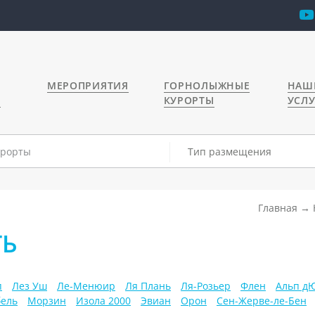
МЕРОПРИЯТИЯ
ГОРНОЛЫЖНЫЕ
НАШ
Я
КУРОРТЫ
УСЛ
Тип размещения
Главная
ТЬ
п
Лез Уш
Ле-Менюир
Ля Плань
Ля-Розьер
Флен
Альп д
ель
Морзин
Изола 2000
Эвиан
Орон
Сен-Жерве-ле-Бен