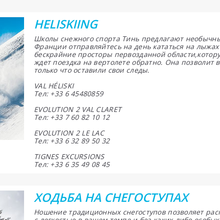
HELISKIING
Школы снежного спорта Тинь предлагают необычные
Франции отправляйтесь на день кататься на лыжах
бескрайние просторы первозданной области,котору
ждет поездка на вертолете обратно. Она позволит 
только что оставили свои следы.
VAL HÉLISKI
Тел: +33 6 45480859
EVOLUTION 2 VAL CLARET
Тел: +33 7 60 82 10 12
EVOLUTION 2 LE LAC
Тел: +33 6 32 89 50 32
TIGNES EXCURSIONS
Тел: +33 6 35 49 08 45
ХОДЬБА НА СНЕГОСТУПАХ
Ношение традиционных снегоступов позволяет рас
с легкостью в вашем темпе и без каких-либо особых