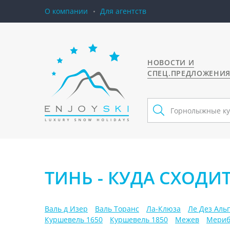
О компании
Для агентств
НОВОСТИ И
СПЕЦ.ПРЕДЛОЖЕНИ
ТИНЬ - КУДА СХОДИ
Валь д Изер
Валь Торанс
Ла-Клюза
Ле Дез Аль
Куршевель 1650
Куршевель 1850
Межев
Мериб